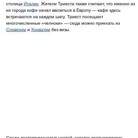
столица
Италии
. Жители Триеста также считают, что именно из
их города кофе начал ввозиться в Европу — кафе здесь
встречаются на каждом шагу. Триест посещают
многочисленные «челноки» — сюда можно приехать из
Словении
и
Хорватии
без визы.
Среди достопримечательностей: остатки древнеримских