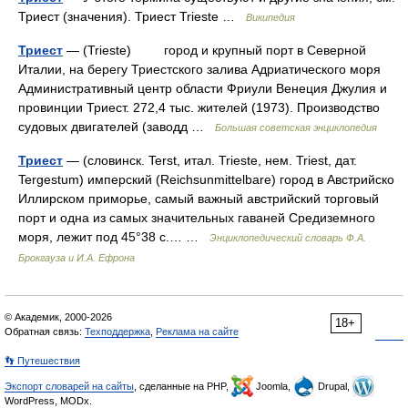
Триест (значения). Триест Trieste …
Википедия
Триест
— (Trieste) город и крупный порт в Северной
Италии, на берегу Триестского залива Адриатического моря
Административный центр области Фриули Венеция Джулия и
провинции Триест. 272,4 тыс. жителей (1973). Производство
судовых двигателей (заводд …
Большая советская энциклопедия
Триест
— (словинск. Terst, итал. Trieste, нем. Triest, дат.
Tergestum) имперский (Reichsunmittelbare) город в Австрийско
Иллирском приморье, самый важный австрийский торговый
порт и одна из самых значительных гаваней Средиземного
моря, лежит под 45°38 с.… …
Энциклопедический словарь Ф.А.
Брокгауза и И.А. Ефрона
© Академик, 2000-2026
18+
Обратная связь:
Техподдержка
,
Реклама на сайте
👣 Путешествия
Экспорт словарей на сайты
, сделанные на PHP,
Joomla,
Drupal,
WordPress, MODx.