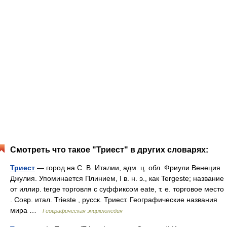
Смотреть что такое "Триест" в других словарях:
Триест
— город на С. В. Италии, адм. ц. обл. Фриули Венеция
Джулия. Упоминается Плинием, I в. н. э., как Tergeste; название
от иллир. terge торговля с суффиксом eate, т. е. торговое место
. Совр. итал. Trieste , русск. Триест. Географические названия
мира …
Географическая энциклопедия