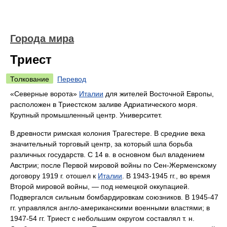
Города мира
Триест
Толкование
Перевод
«Северные ворота»
Италии
для жителей Восточной Европы,
расположен в Триестском заливе Адриатического моря.
Крупный промышленный центр. Университет.
В древности римская колония Трагестере. В средние века
значительный торговый центр, за который шла борьба
различных государств. С 14 в. в основном был владением
Австрии; после Первой мировой войны по Сен-Жерменскому
договору 1919 г. отошел к
Италии
. В 1943-1945 гг., во время
Второй мировой войны, — под немецкой оккупацией.
Подвергался сильным бомбардировкам союзников. В 1945-47
гг. управлялся англо-американскими военными властями; в
1947-54 гг. Триест с небольшим округом составлял т. н.