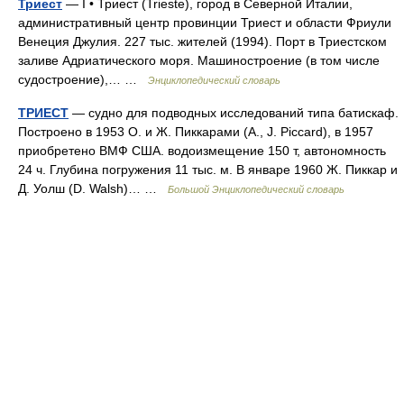
Триест
— I • Триест (Trieste), город в Северной Италии,
административный центр провинции Триест и области Фриули
Венеция Джулия. 227 тыс. жителей (1994). Порт в Триестском
заливе Адриатического моря. Машиностроение (в том числе
судостроение),… …
Энциклопедический словарь
ТРИЕСТ
— судно для подводных исследований типа батискаф.
Построено в 1953 О. и Ж. Пиккарами (A., J. Piccard), в 1957
приобретено ВМФ США. водоизмещение 150 т, автономность
24 ч. Глубина погружения 11 тыс. м. В январе 1960 Ж. Пиккар и
Д. Уолш (D. Walsh)… …
Большой Энциклопедический словарь