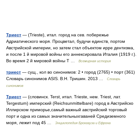
Триест
— (Trieste), итал. город на сев. побережье
Адриатического моря. Процветал, будучи единств, портом
Австрийской империи, но затем стал объектом ирре дентизма,
и после 1 й мировой войны его аннексировала Италия (1919 г.).
Во время 2 й мировой войны Т …
Всемирная история
триест
— сущ., кол во синонимов: 2 • город (2765) • порт (361)
Словарь синонимов ASIS. В.Н. Тришин. 2013 …
Словарь
синонимов
Триест
— (словинск. Terst, итал. Trieste, нем. Triest, лат.
Tergestum) имперский (Reichsunmittelbare) город в Австрийско
Иллирском приморье,самый важный австрийский торговый
порт и одна из самых значительныхгаваней Средиземного
моря, лежит под 45 …
Энциклопедия Брокгауза и Ефрона